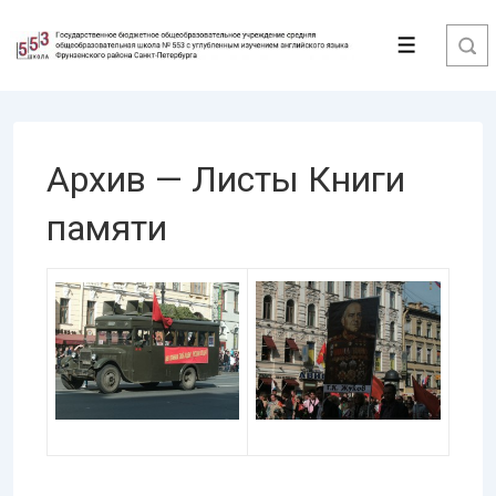
↓
Перейти
Меню
к
основному
содержимому
Архив — Листы Книги
памяти