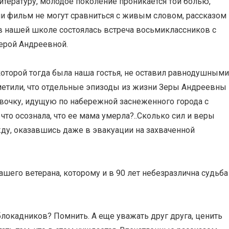
тературу, молодое поколение проникается той болью,
или фильм не могут сравниться с живым словом, рассказом
, в нашей школе состоялась встреча восьмиклассников с
ерой Андреевной.
оторой тогда была наша гостья, не оставил равнодушными
отметили, что отдельные эпизоды из жизни Зеры Андреевны
евочку, идущую по набережной заснеженного города с
что осознала, что ее мама умерла?..Сколько сил и веры
ду, оказавшись даже в эвакуации на захваченной
его ветерана, которому и в 90 лет небезразлична судьба
блокадников? Помнить. А еще уважать друг друга, ценить