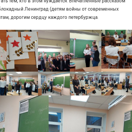
огать тем, кто в этом нуждается. Впечатленные рассказом
 блокадный Ленинград (детям войны от современных
датам, дорогим сердцу каждого петербуржца.