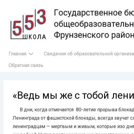
↓
Перейти
к
основному
содержимому
Основная
Главная
Сведения об образовательной организ
навигация
Обратная связь
«Ведь мы же с тобой лен
В дни, когда отмечается 80-летие прорыва блокад
Ленинграда от фашистской блокады, всегда звучат с
ленинградцам — мертвым и живым, которые изо дня