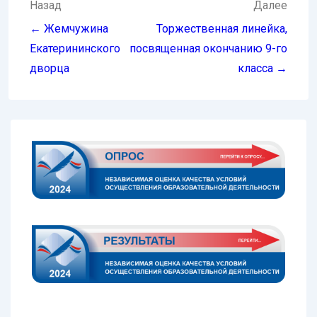
Навигация
Назад
Далее
по
← Жемчужина
Торжественная линейка,
записям
Екатерининского
посвященная окончанию 9-го
дворца
класса →