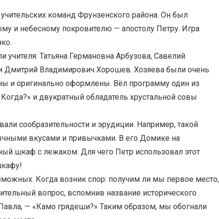
я учительских команд Фрунзенского района. Он был
ому и небесному покровителю — апостолу Петру. Игра
нко.
и учителя: Татьяна Германовна Арбузова, Савелий
и Дмитрий Владимирович Хорошев. Хозяева были очень
ны и оригинально оформлены. Вёл программу один из
 Когда?» и двукратный обладатель хрустальной совы
вали сообразительности и эрудиции. Например, такой
бычными вкусами и привычками. В его Домике на
ный шкаф с лежаком. Для чего Петр использовал этот
шкафу!
зможных. Когда возник спор: получим ли мы первое место,
нительный вопрос, вспомнив название исторического
Павла, — «Камо грядеши?» Таким образом, мы обогнали