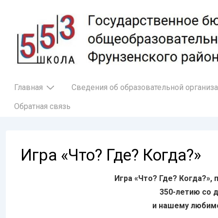
↓
Перейти
к
основному
содержимому
Основная
Главная
Сведения об образовательной организ
навигация
Обратная связь
Игра «Что? Где? Когда?»
Игра «Что? Где? Когда?», 
350-летию со 
и нашему любимо