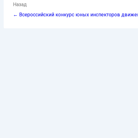
Навигация
Назад
по
← Всероссийский конкурс юных инспекторов движен
записям