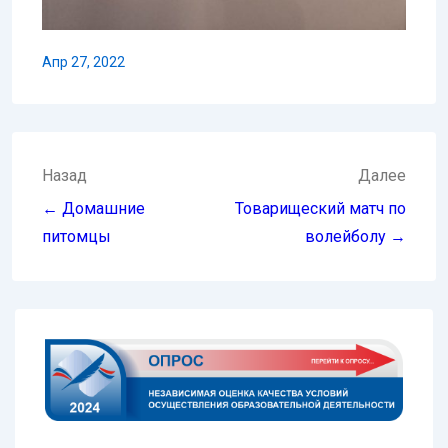
Апр 27, 2022
Навигация
Назад
Далее
по
← Домашние
Товарищеский матч по
записям
питомцы
волейболу →