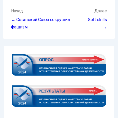
Навигация
Назад
Далее
по
← Советский Союз сокрушил
Soft skills
записям
фашизм
→