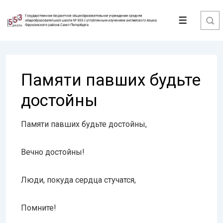
↓
Перейти
Меню
к
основному
содержимому
Памяти павших будьте
достойны
Памяти павших будьте достойны,
Вечно достойны!
Люди, покуда сердца стучатся,
Помните!