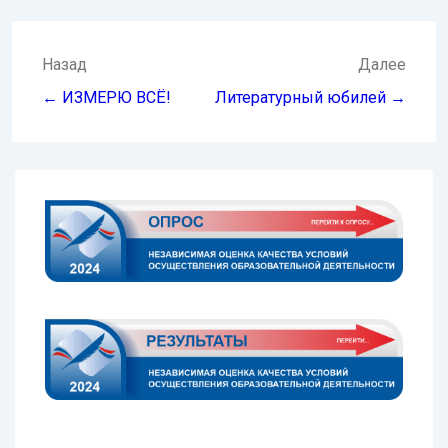
Навигация
Назад
Далее
по
← ИЗМЕРЮ ВСЁ!
Литературный юбилей →
записям