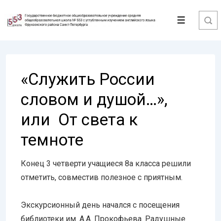
↓
Перейти
Меню
к
основному
содержимому
«Служить России
словом и душой…»,
или От света к
темноте
Конец 3 четверти учащиеся 8а класса решили
отметить, совместив полезное с приятным.
Экскурсионный день начался с посещения
библиотеки им. А.А. Прокофьева. Радушные