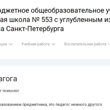
ации
Учебная работа
Воспитательная работа
агога
г психолог
разованием предметника, это педагог немного другого