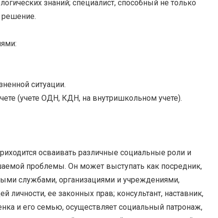
огических знаний; специалист, способный не только
ё решение.
иями:
зненной ситуации.
ете (учете ОДН, КДН, на внутришкольном учете).
приходится осваивать различные социальные роли и
ешаемой проблемы. Он может выступать как посредник,
ыми службами, организациями и учреждениями,
й личности, ее законных прав; консультант, наставник,
енка и его семью, осуществляет социальный патронаж,