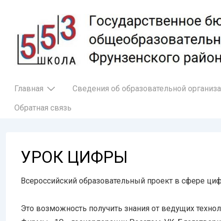
↓
Перейти
к
основному
содержимому
Основная
Главная
Сведения об образовательной организ
навигация
Обратная связь
УРОК ЦИФРЫ
Всероссийский образовательный проект в сфере ци
Это возможность получить знания от ведущих технол