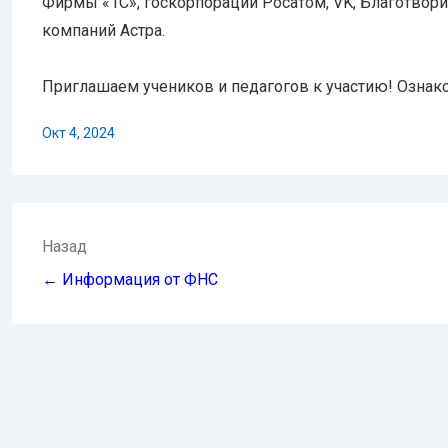
Фирмы «1С», госкорпорации Росатом, VK, Благотвори
компаний Астра.
Приглашаем учеников и педагогов к участию! Ознак
Окт 4, 2024
Навигация
Назад
по
← Информация от ФНС
записям