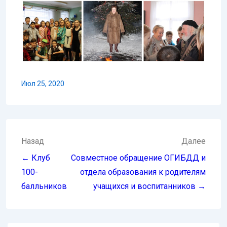
Июл 25, 2020
Навигация
Назад
Далее
по
← Клуб
Cовместное обращение ОГИБДД и
записям
100-
отдела образования к родителям
балльников
учащихся и воспитанников →