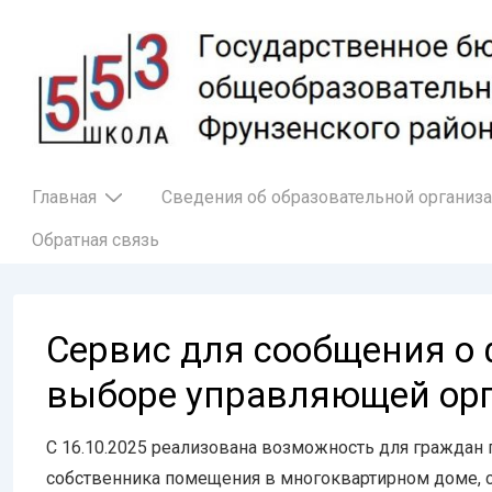
↓
Перейти
к
основному
содержимому
Основная
Главная
Сведения об образовательной организ
навигация
Обратная связь
Сервис для сообщения о
выборе управляющей ор
С 16.10.2025 реализована возможность для граждан
собственника помещения в многоквартирном доме, 