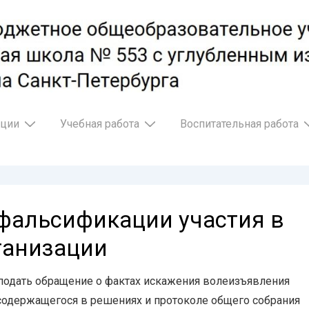
ации
Учебная работа
Воспитательная работа
 фальсификации участия в
ганизации
 подать обращение о фактах искажения волеизъявления
содержащегося в решениях и протоколе общего собрания