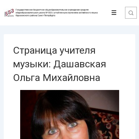
↓
Перейти
Меню
к
основному
содержимому
Страница учителя
музыки: Дашавская
Ольга Михайловна