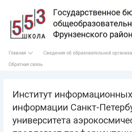
↓
Перейти
к
основному
содержимому
Основная
Главная
Сведения об образовательной организ
навигация
Обратная связь
Институт информационных
информации Санкт-Петербу
университета аэрокосмиче