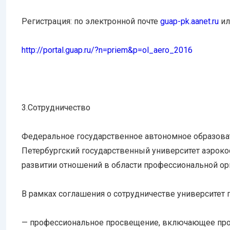
Регистрация: по электронной почте
guap-pk.aanet.ru
ил
http
://
portal
.
guap
.
ru
/?
n
=
priem
&
p
=
ol
_
aero
_2016
3.
Сотрудничество
Федеральное государственное автономное образова
Петербургский государственный университет аэроко
развитии отношений в области профессиональной о
В рамках соглашения о сотрудничестве университет 
— профессиональное просвещение, включающее пр