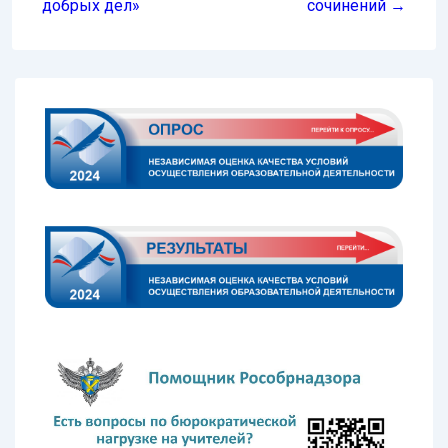
добрых дел»
сочинений →