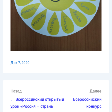
Дек 7, 2020
Навигация
Назад
Далее
по
← Всероссийский открытый
Всероссийский
записям
урок «Россия — страна
конкурс