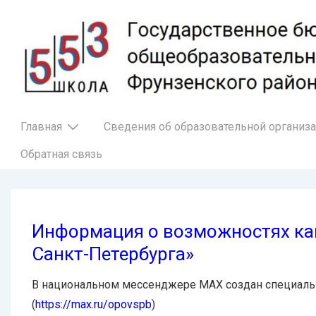
↓
Перейти
к
основному
содержимому
Основная
Главная
Сведения об образовательной организ
навигация
Обратная связь
Информация о возможностях к
Санкт-Петербурга»
В национальном мессенджере MAX создан специал
(
https://max.ru/opovspb
)