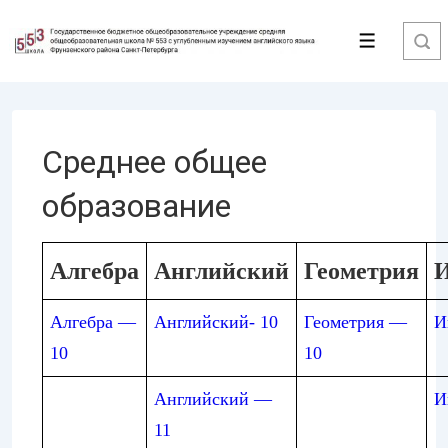
↓
Перейти
Меню
к
основному
содержимому
Среднее общее
образование
Алгебра
Английский
Геометрия
И
Алгебра —
Английский- 10
Геометрия —
И
10
10
Английский —
И
11