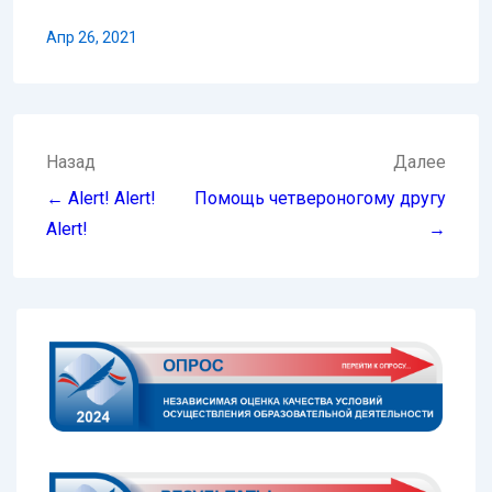
Апр 26, 2021
Навигация
Назад
Далее
по
← Alert! Alert!
Помощь четвероногому другу
записям
Alert!
→