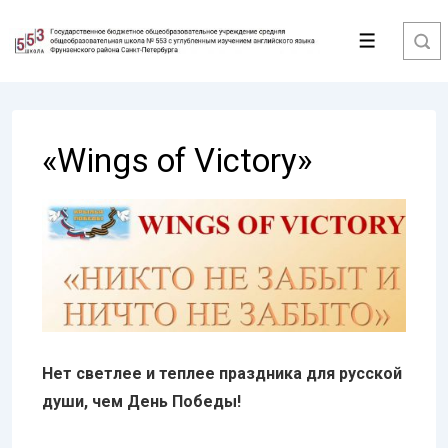
↓
Перейти
Меню
к
основному
содержимому
«Wings of Victory»
Нет светлее и теплее праздника для русской
души, чем День Победы!