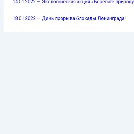
14.01.2022 — Экологическая акция «Берегите природу
18.01.2022 — День прорыва блокады Ленинграда!