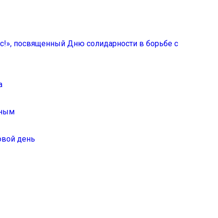
ас!», посвященный Дню солидарности в борьбе с
а
иным
овой день