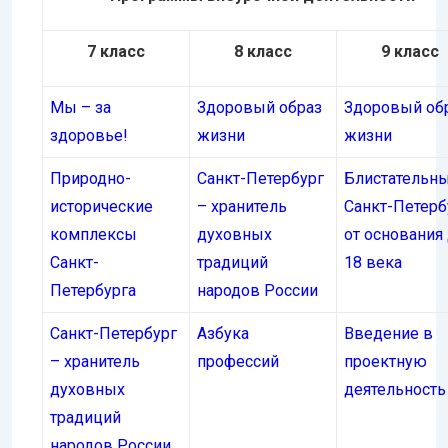
7 класс
8 класс
9 класс
Мы – за
Здоровый образ
Здоровый об
здоровье!
жизни
жизни
Природно-
Санкт-Петербург
Блистательн
исторические
– хранитель
Санкт-Петерб
комплексы
духовных
от основания
Санкт-
традиций
18 века
Петербурга
народов России
Санкт-Петербург
Азбука
Введение в
– хранитель
профессий
проектную
духовных
деятельность
традиций
народов России