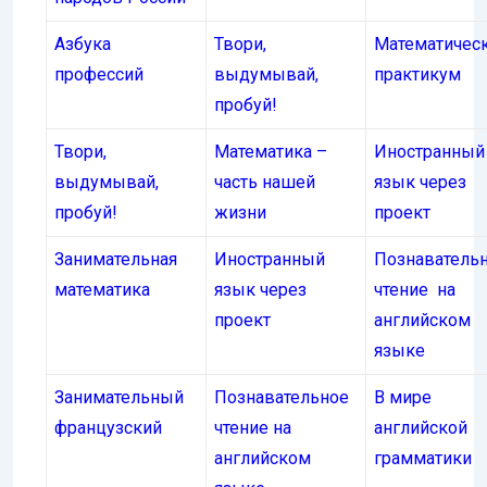
Азбука
Твори,
Математичес
профессий
выдумывай,
практикум
пробуй!
Твори,
Математика –
Иностранный
выдумывай,
часть нашей
язык через
пробуй!
жизни
проект
Занимательная
Иностранный
Познаватель
математика
язык через
чтение на
проект
английском
языке
Занимательный
Познавательное
В мире
французский
чтение на
английской
английском
грамматики