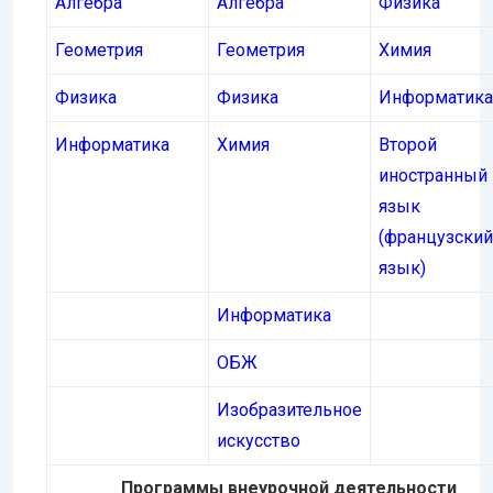
Алгебра
Алгебра
Физика
Геометрия
Геометрия
Химия
Физика
Физика
Информатика
Информатика
Химия
Второй
иностранный
язык
(французский
язык)
Информатика
ОБЖ
Изобразительное
искусство
Программы внеурочной деятельности