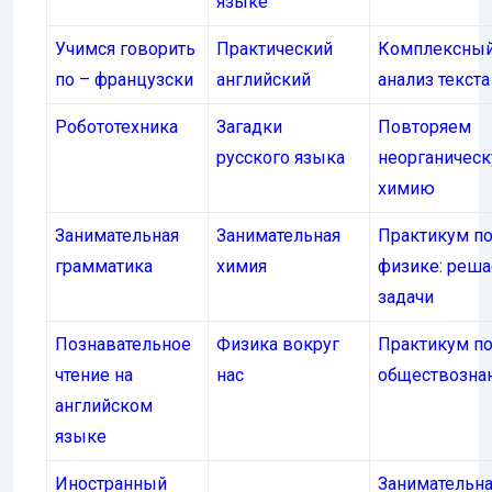
языке
Учимся говорить
Практический
Комплексны
по – французски
английский
анализ текста
Робототехника
Загадки
Повторяем
русского языка
неорганичес
химию
Занимательная
Занимательная
Практикум п
грамматика
химия
физике: реш
задачи
Познавательное
Физика вокруг
Практикум п
чтение на
нас
обществозна
английском
языке
Иностранный
Занимательн